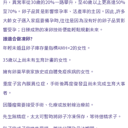
升，異常率從30歲的20%一路攀升，至40歲以上更高達50%
至70%。卵子品質是影響懷孕率、活產率的主因。因此,許多
大齡女子邁入家庭要備孕時,往往是因為沒有好的卵子品質影
響受孕；日臻成熟的凍卵技術便能輕鬆規劃未來。
誰適合做凍卵?
年輕未婚且卵子庫存量指標AMH<2的女性。
35歲以上尚未有生育計畫的女性。
擁有卵巢早衰家族史或自體免疫疾病的女性。
重度子宮內膜異位症，手術後再度復發且尚未完成生育大事
者。
因腫瘤需要接受手術、化療或放射線治療前。
先生無精症，太太可暫時將卵子冷凍保存，等待借精求子。