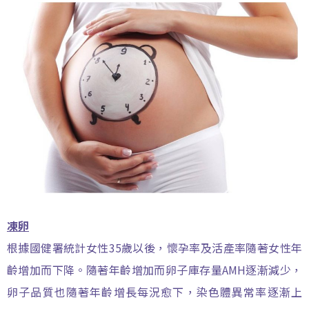
凍卵
根據國健署統計女性35歲以後，懷孕率及活產率隨著女性年
齡增加而下降。隨著年齡增加而卵子庫存量AMH逐漸減少，
卵子品質也隨著年齡增長每況愈下，染色體異常率逐漸上