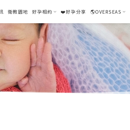
訊
衛教園地
好孕相約
❤️好孕分享
🌎OVERSEAS