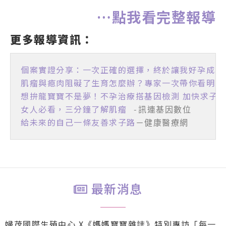
…點我看完整報導
更多報導資訊：
個案實證分享：一次正確的選擇，終於讓我好孕成真
肌瘤與瘜肉阻礙了生育怎麼辦？專家一次帶你看明白
想拚龍寶寶不是夢！不孕治療搭基因檢測 加快求子
女人必看，三分鐘了解肌瘤
 -訊連基因數位
給未來的自己一條友善求子路
－健康醫療網
最新消息
婦茂國際生殖中心 X《媽媽寶寶雜誌》特別專訪「每一