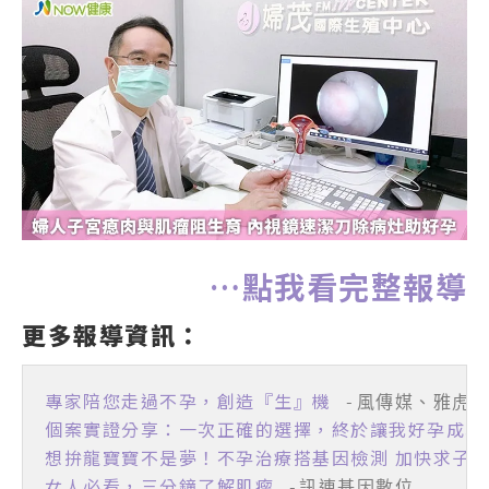
…點我看完整報導
更多報導資訊：
專家陪您走過不孕，創造『生』機
 -風傳媒、雅虎
個案實證分享：一次正確的選擇，終於讓我好孕成真
想拚龍寶寶不是夢！不孕治療搭基因檢測 加快求子
女人必看，三分鐘了解肌瘤
 -訊連基因數位